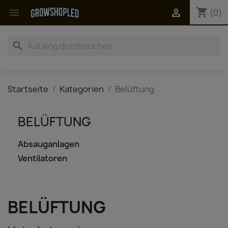
shopping_cart


(0)
search
Startseite
Kategorien
Belüftung
BELÜFTUNG
Absauganlagen
Ventilatoren
BELÜFTUNG