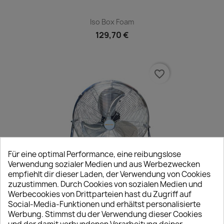
Iso Box Foam
129,70 €
favorite_border
Für eine optimal Performance, eine reibungslose
Verwendung sozialer Medien und aus Werbezwecken
empfiehlt dir dieser Laden, der Verwendung von Cookies
zuzustimmen. Durch Cookies von sozialen Medien und
Werbecookies von Drittparteien hast du Zugriff auf
50-Cm-Bodenventilator MJ3
Social-Media-Funktionen und erhältst personalisierte
50,00 €
Werbung. Stimmst du der Verwendung dieser Cookies