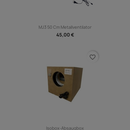
MJ3 50 Cm Metallventilator
45,00 €
favorite_border
Isobox-Absaugbox