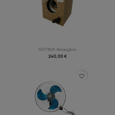
SOFTBOX-Absaugbox
240,00 €
favorite_border