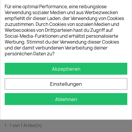
1 - 1 von 1 Artikel(n)
Für eine optimal Performance, eine reibungslose
Verwendung sozialer Medien und aus Werbezwecken
empfiehlt dir dieser Laden, der Verwendung von Cookies
favorite_border
zuzustimmen. Durch Cookies von sozialen Medien und
Werbecookies von Drittparteien hast du Zugriff auf
Social-Media-Funktionen und erhältst personalisierte
Werbung. Stimmst du der Verwendung dieser Cookies
und der damit verbundenen Verarbeitung deiner
persönlichen Daten zu?
Akzeptieren
Einstellungen
Algas Gel Roots
Ablehnen
20,00 €
1 - 1 von 1 Artikel(n)