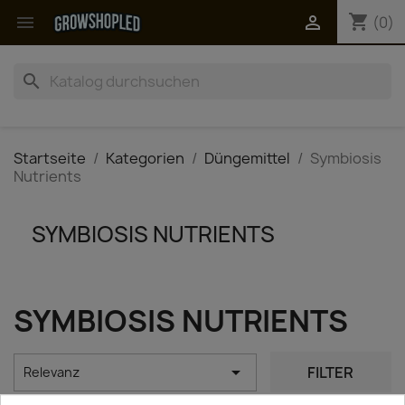
shopping_cart


(0)
search
Startseite
Kategorien
Düngemittel
Symbiosis
Nutrients
SYMBIOSIS NUTRIENTS
SYMBIOSIS NUTRIENTS

FILTER
Relevanz