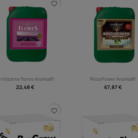
favorite_border
Vista rápida
Vista rápida


ertilizante Flores Anarkia81
RhizoPower Anarkia81
22,48 €
67,87 €
favorite_border