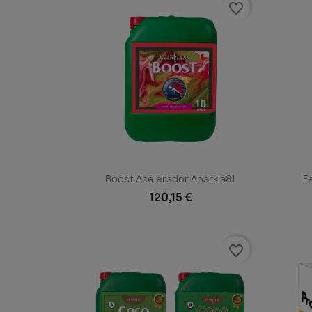
favorite_border
Vista rápida

Boost Acelerador Anarkia81
F
120,15 €
favorite_border