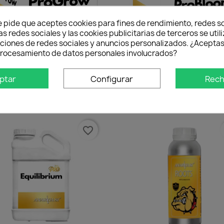
e pide que aceptes cookies para fines de rendimiento, redes so
as redes sociales y las cookies publicitarias de terceros se util
nciones de redes sociales y anuncios personalizados. ¿Aceptas
 procesamiento de datos personales involucrados?
Vista rápida
Vista rápida


ptar
Configurar
Rech
ProGrow Anarkia81
ProBloom Anarkia81
47,48 €
47,48 €
favorite_border