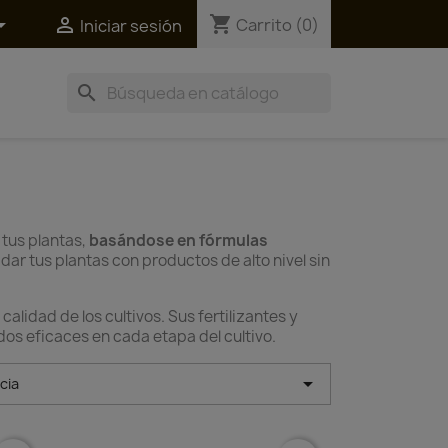
shopping_cart


Carrito
(0)
Iniciar sesión
search
 tus plantas,
basándose en fórmulas
dar tus plantas con productos de alto nivel sin
alidad de los cultivos. Sus fertilizantes y
dos eficaces en cada etapa del cultivo.

cia