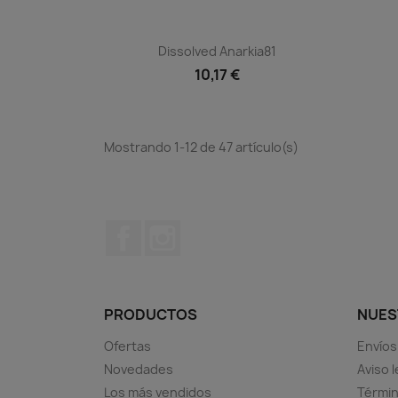
Vista rápida

Dissolved Anarkia81
10,17 €
Mostrando 1-12 de 47 artículo(s)
Facebook
Instagram
PRODUCTOS
NUES
Ofertas
Envíos
Novedades
Aviso l
Los más vendidos
Términ