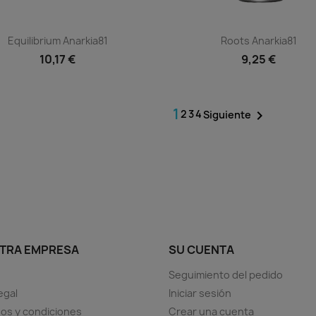
Vista rápida
Vista rápida


Equilibrium Anarkia81
Roots Anarkia81
10,17 €
9,25 €
1
2
3
4

Siguiente
TRA EMPRESA
SU CUENTA
Seguimiento del pedido
egal
Iniciar sesión
os y condiciones
Crear una cuenta