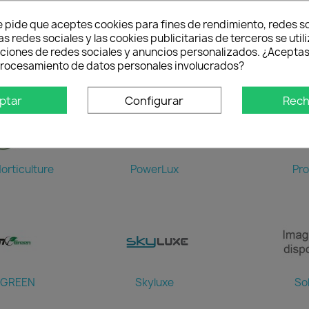
e pide que aceptes cookies para fines de rendimiento, redes so
as redes sociales y las cookies publicitarias de terceros se util
nciones de redes sociales y anuncios personalizados. ¿Aceptas
ator
Lucius
Lum
 procesamiento de datos personales involucrados?
ptar
Configurar
Rech
orticulture
PowerLux
Pro
 GREEN
Skyluxe
So