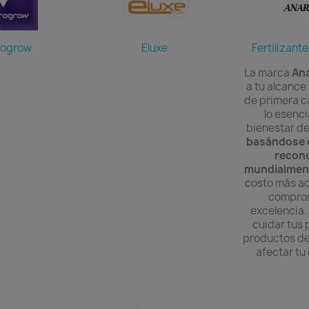
rogrow
Eluxe
Fertilizant
La marca
An
a tu alcance 
de primera c
lo esenci
bienestar de
basándose 
recon
mundialmen
costo más ac
comprom
excelencia.
cuidar tus 
productos de 
afectar tu