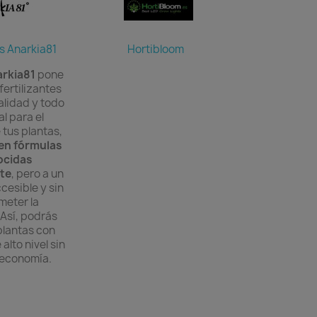
es Anarkia81
Hortibloom
arkia81
pone
fertilizantes
alidad y todo
al para el
 tus plantas,
en fórmulas
ocidas
te
, pero a un
cesible y sin
eter la
 Así, podrás
plantas con
alto nivel sin
 economía.