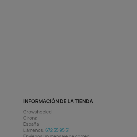
INFORMACIÓN DE LA TIENDA
Growshopled
Girona
España
Llámenos:
672 55 95 51
Envíenos un mensaje de correo