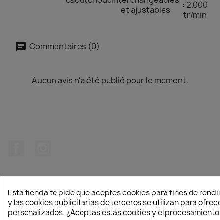
caoutchouc
interchangeables
: 2.000
et ajustables
tr/min
Commentaires (0)
Aucun avis n'a été publié pour le moment.
Facebook
Instagram
Esta tienda te pide que aceptes cookies para fines de rendi
y las cookies publicitarias de terceros se utilizan para ofre
PRODUITS

personalizados. ¿Aceptas estas cookies y el procesamiento