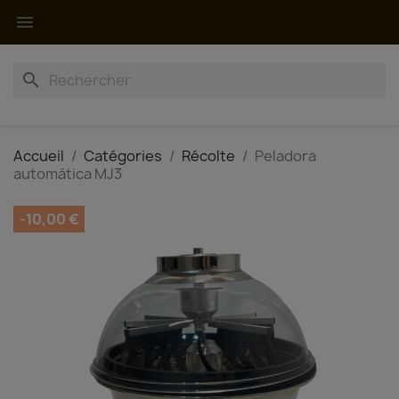

search
Accueil
Catégories
Récolte
Peladora
automática MJ3
-10,00 €