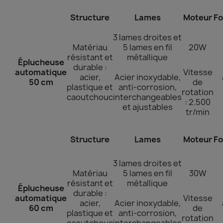
Structure
Lames
Moteur
Fo
3 lames droites et
Matériau
5 lames en fil
20W
résistant et
métallique
Éplucheuse
durable :
automatique
Vitesse
acier,
Acier inoxydable,
50 cm
de
plastique et
anti-corrosion,
rotation
caoutchouc
interchangeables
: 2.500
et ajustables
tr/min
Structure
Lames
Moteur
Fo
3 lames droites et
Matériau
5 lames en fil
30W
résistant et
métallique
Éplucheuse
durable :
automatique
Vitesse
acier,
Acier inoxydable,
60 cm
de
plastique et
anti-corrosion,
rotation