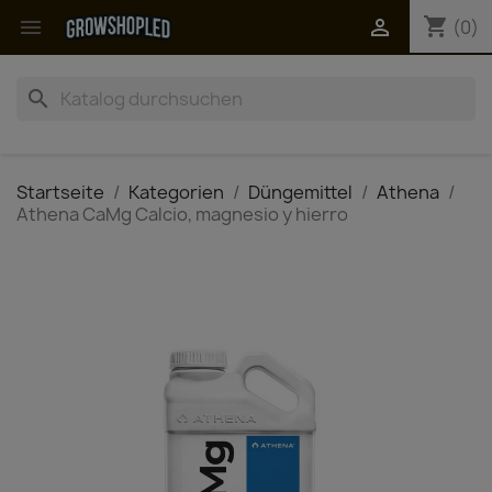
shopping_cart


(0)
search
Startseite
Kategorien
Düngemittel
Athena
Athena CaMg Calcio, magnesio y hierro