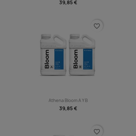
39,85 €
favorite_border
Athena Bloom A Y B
39,85 €
favorite_border