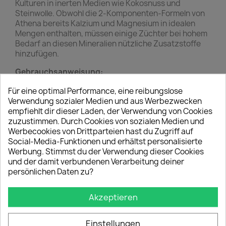
Kulturen in inerten Medien wie Kokosnuss und
Steinwolle. Obwohl die 2-Komponenten-Formeln von
Athena bereits Kalzium und Magnesium in idealen
Mengen enthalten, müssen einige Züchter bei hohem
Bedarf an diesen Mineralien nützliche Zusatzstoffe
hinzufügen.
Gebrauchsanweisung:
Mischen Sie in allen Phasen je nach Bedarf 2,5 ml
Für eine optimal Performance, eine reibungslose
pro 3,75 Liter Wasser.
Verwendung sozialer Medien und aus Werbezwecken
Spezifische Empfehlungen finden Sie in den
empfiehlt dir dieser Laden, der Verwendung von Cookies
Ernährungsprogrammen.
zuzustimmen. Durch Cookies von sozialen Medien und
Werbecookies von Drittparteien hast du Zugriff auf
Tipps zur Anwendung:
Social-Media-Funktionen und erhältst personalisierte
Werbung. Stimmst du der Verwendung dieser Cookies
Vor jedem Gebrauch gut schütteln.
und der damit verbundenen Verarbeitung deiner
Verwenden Sie saubere Messwerkzeuge.
persönlichen Daten zu?
Ideal für Hydrokultursysteme, insbesondere mit
inerten Medien und Umkehrosmosewasser (RO).
Überwachen Sie den EC-Wert regelmäßig und
Akzeptieren
passen Sie ihn je nach Pflanzenbedarf und
Wachstumsstadium an.
Einstellungen