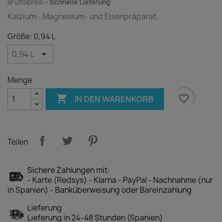
Bruttopreis
Schnelle Lieferung
Kalzium-, Magnesium- und Eisenpräparat.
Größe: 0,94 L
Menge

favorite_border
IN DEN WARENKORB
Teilen
Sichere Zahlungen mit:
- Karte (Redsys) - Klarna - PayPal - Nachnahme (nur
in Spanien) - Banküberweisung oder Bareinzahlung
Lieferung
Lieferung in 24–48 Stunden (Spanien)