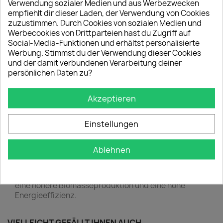
Verwendung sozialer Medien und aus Werbezwecken
empfiehlt dir dieser Laden, der Verwendung von Cookies
zuzustimmen. Durch Cookies von sozialen Medien und
Werbecookies von Drittparteien hast du Zugriff auf
Beschreibung
Artikeldetails
Social-Media-Funktionen und erhältst personalisierte
Werbung. Stimmst du der Verwendung dieser Cookies
Die 1000-W-MJ3-Doppelendbirne leuchtet hell und
und der damit verbundenen Verarbeitung deiner
fördert das vegetative Wachstum und die Blüte der
persönlichen Daten zu?
Pflanzen. Sein Licht regt die Produktion von
Chlorophyll an, was ideale Bedingungen für ein
Akzeptieren
gesundes und kräftiges Wachstum der Pflanzen
schafft.
Einstellungen
Seine lange Lebensdauer und Energieeffizienz
machen es zu einer praktikablen und wirtschaftlichen
Option.
Ablehnen
Seine große Kraft und Leistung machen es ideal für
den Indoor-Anbau. Sein PPF von 2050 umol/s fördert
eine höhere Biomasseproduktion und eine hohe
Energieeffizienz.
VIELLEICHT GEFÄLLT IHNEN AUCH