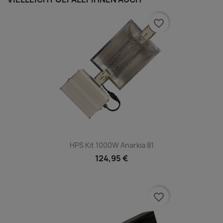
favorite_border
HPS Kit 1000W Anarkia 81
124,95 €
favorite_border