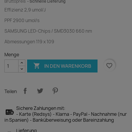
Bruttopreis
Schnelle Lieferung
Effizienz 2,9 umol/J
PPF 2900 umol/s
SAMSUNG LED-Chips / SMD3030 660 nm
Abmessungen 119 x 109
Menge

favorite_border
IN DEN WARENKORB
Teilen
Sichere Zahlungen mit:
- Karte (Redsys) - Klarna - PayPal - Nachnahme (nur
in Spanien) - Banküberweisung oder Bareinzahlung
Lieferung