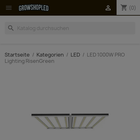
shopping_cart


(0)
search
Startseite
Kategorien
LED
LED 1000W PRO
Lighting RisenGreen