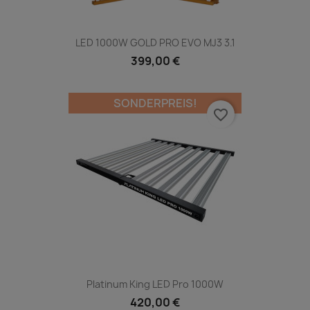
LED 1000W GOLD PRO EVO MJ3 3.1
399,00 €
SONDERPREIS!
favorite_border
Platinum King LED Pro 1000W
420,00 €