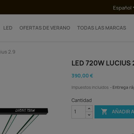
Español
LED
OFERTAS DE VERANO
TODAS LAS MARCAS
ius 2.9
LED 720W LUCIUS 
390,00 €
Impuestos incluidos
Entrega rá
Cantidad

AÑADIR 