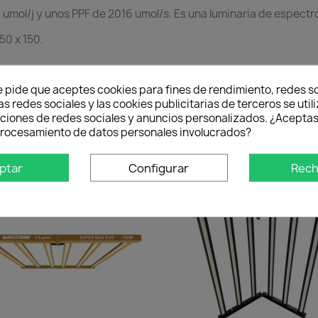
9 umol/j y unos PPF de 2016 umol/s. Es una luminaria de espectr
50 x 150.
e pide que aceptes cookies para fines de rendimiento, redes so
 dimensiones son de 109 x 106 cm
as redes sociales y las cookies publicitarias de terceros se util
uede utilizar en todas las etapas de las plantas.
nciones de redes sociales y anuncios personalizados. ¿Aceptas
 procesamiento de datos personales involucrados?
ptar
Configurar
Rech
0 €
-35,00 €
favorite_border