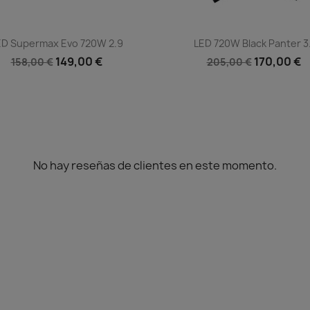
Vista rápida
Vista rápida


ED Supermax Evo 720W 2.9
LED 720W Black Panter 3.
149,00 €
170,00 €
158,00 €
205,00 €
No hay reseñas de clientes en este momento.