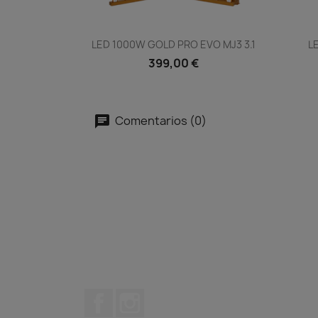
Vista rápida

LED 1000W GOLD PRO EVO MJ3 3.1
L
399,00 €
Comentarios (0)
Facebook
Instagram