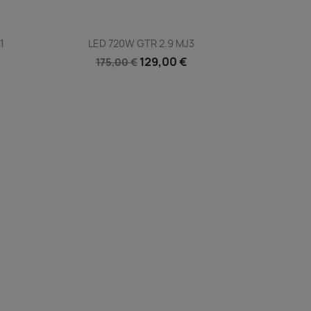
Vista rápida

1
LED 720W GTR 2.9 MJ3
129,00 €
175,00 €