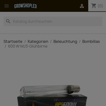
shopping_cart


(0)
search
Startseite
Kategorien
Beleuchtung
Bombillas
600 W MJ3-Glühbirne