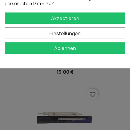
persönlichen Daten zu?
Akzeptieren
Einstellungen
Ablehnen
720W MJ3 Glühbirne
13,00 €
favorite_border