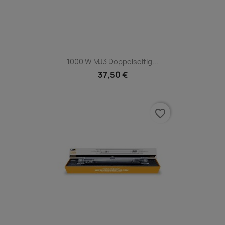
1000 W MJ3 Doppelseitig...
37,50 €
favorite_border