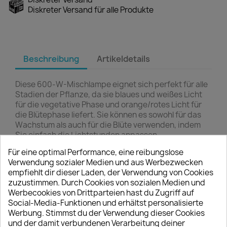
Diskreter Versand für alle Produkte
Beschreibung
Artikeldetails
Diese 600-W-Mischlampe eignet sich perfekt für alle
Stadien der Pflanze, da sie blaues und weißes Licht
für die vegetative Phase und orange/rotes Licht für
die Blütephase liefert. Sie können es sowohl für das
Wachstum als auch für die Blüte verwenden, indem
Sie einfach die Lichtstunden anpassen.
Für eine optimal Performance, eine reibungslose
Sie strahlt einen Lichtstrom von 90.000 Lumen und
Verwendung sozialer Medien und aus Werbezwecken
eine Farbtemperatur von 2000 K aus.
empfiehlt dir dieser Laden, der Verwendung von Cookies
zuzustimmen. Durch Cookies von sozialen Medien und
VIELLEICHT GEFÄLLT IHNEN AUCH
Werbecookies von Drittparteien hast du Zugriff auf
Social-Media-Funktionen und erhältst personalisierte
Werbung. Stimmst du der Verwendung dieser Cookies
favorite_border
und der damit verbundenen Verarbeitung deiner