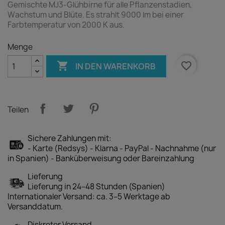
Gemischte MJ3-Glühbirne für alle Pflanzenstadien,
Wachstum und Blüte. Es strahlt 9000 lm bei einer
Farbtemperatur von 2000 K aus.
Menge

favorite_border
IN DEN WARENKORB
Teilen
Sichere Zahlungen mit:
- Karte (Redsys) - Klarna - PayPal - Nachnahme (nur
in Spanien) - Banküberweisung oder Bareinzahlung
Lieferung
Lieferung in 24–48 Stunden (Spanien)
Internationaler Versand: ca. 3–5 Werktage ab
Versanddatum.
Diskreter Versand