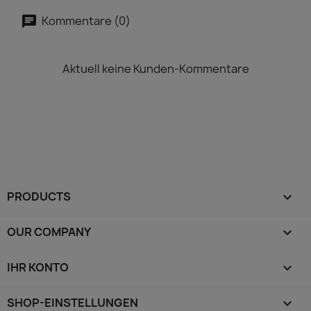
Kommentare (0)
Aktuell keine Kunden-Kommentare
PRODUCTS

OUR COMPANY

IHR KONTO

SHOP-EINSTELLUNGEN
keyboard_arrow_down